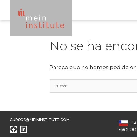
No se ha enco
Parece que no hemos podido enc
CURSOS@MEININSTITUTE.COM
LA
+56 2 284