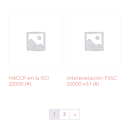
HACCP en la ISO
Interpretación FSSC
22000 (#)
22000 v.5.1 (#)
1
2
→